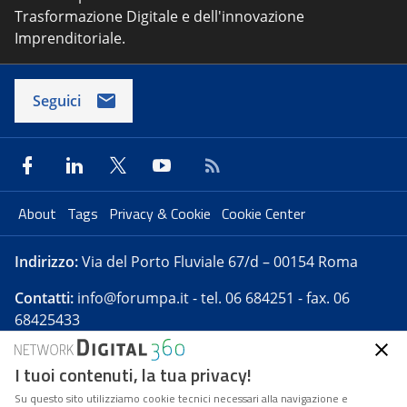
Trasformazione Digitale e dell'innovazione
Imprenditoriale.
Seguici
About
Tags
Privacy & Cookie
Cookie Center
Indirizzo:
Via del Porto Fluviale 67/d – 00154 Roma
Contatti:
info@forumpa.it
- tel. 06 684251 - fax. 06
68425433
I tuoi contenuti, la tua privacy!
Forumpa.it
è una pubblicazione telematica iscritta
presso Registro della stampa del Tribunale di Roma -
Su questo sito utilizziamo cookie tecnici necessari alla navigazione e