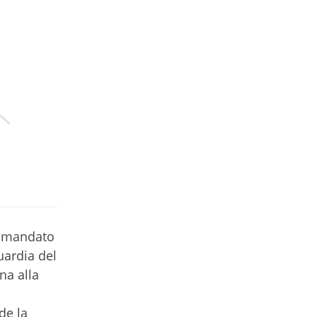
comandato
uardia del
na alla
de la