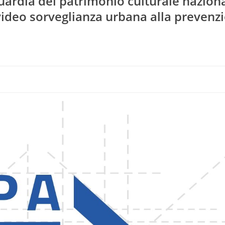
uardia del patrimonio culturale naziona
 video sorveglianza urbana alla prevenz