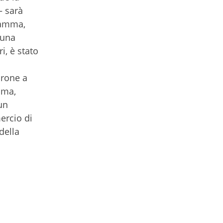
– sarà
ramma,
 una
i, è stato
drone a
oma,
un
ercio di
della