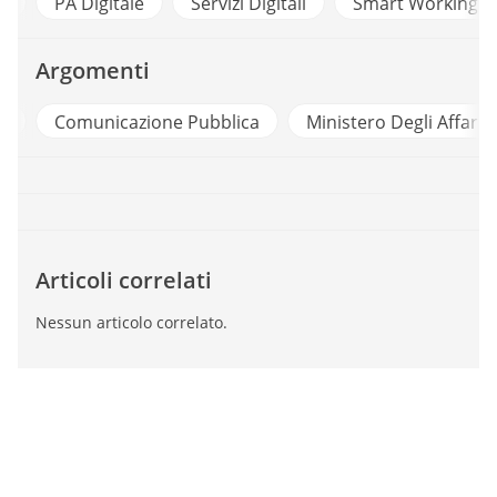
a
PA Digitale
Servizi Digitali
Smart Working
Argomenti
e
Comunicazione Pubblica
Ministero Degli Affari E
Articoli correlati
Nessun articolo correlato.