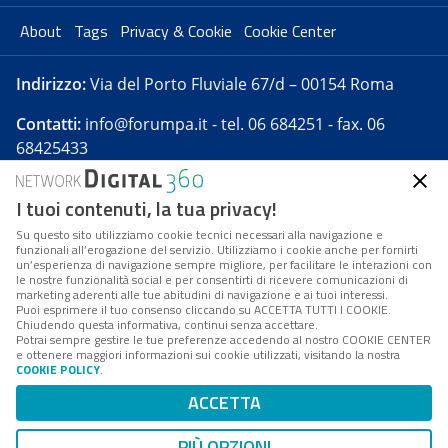
About
Tags
Privacy & Cookie
Cookie Center
Indirizzo:
Via del Porto Fluviale 67/d – 00154 Roma
Contatti:
info@forumpa.it
- tel. 06 684251 - fax. 06
68425433
I tuoi contenuti, la tua privacy!
Forumpa.it
è una pubblicazione telematica iscritta
presso Registro della stampa del Tribunale di Roma -
Su questo sito utilizziamo cookie tecnici necessari alla navigazione e
funzionali all’erogazione del servizio. Utilizziamo i cookie anche per fornirti
Reg. n. 182 del 2 maggio 2008 - Direttore resp. Michela
un’esperienza di navigazione sempre migliore, per facilitare le interazioni con
Stentella
le nostre funzionalità social e per consentirti di ricevere comunicazioni di
marketing aderenti alle tue abitudini di navigazione e ai tuoi interessi.
FPA s.r.l. è società soggetta a Direzione e
Puoi esprimere il tuo consenso cliccando su ACCETTA TUTTI I COOKIE.
Coordinamento da parte di Digital360 S.p.A. - FPA s.r.l.
Chiudendo questa informativa, continui senza accettare.
Potrai sempre gestire le tue preferenze accedendo al nostro COOKIE CENTER
è un'azienda certificata per il sistema di management
e ottenere maggiori informazioni sui cookie utilizzati, visitando la nostra
COOKIE POLICY
.
di qualità SQS (ISO 9001)
Codice Fiscale/Partita IVA n. 10693191008 - R.E.A. Roma
ACCETTA
n. 1249791. ISP AWS
PIÙ OPZIONI
Mappa del sito