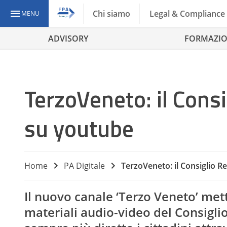
Chi siamo
Legal & Compliance
MENU
ADVISORY
FORMAZI
TerzoVeneto: il Cons
su youtube
Home
PA Digitale
TerzoVeneto: il Consiglio R
Il nuovo canale ‘
Terzo Veneto
’ met
materiali audio-video del Consigli