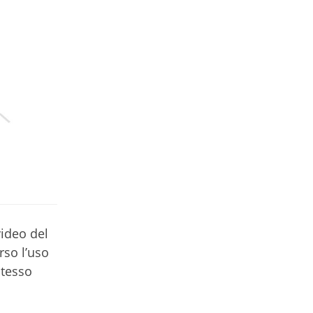
video del
rso l’uso
stesso