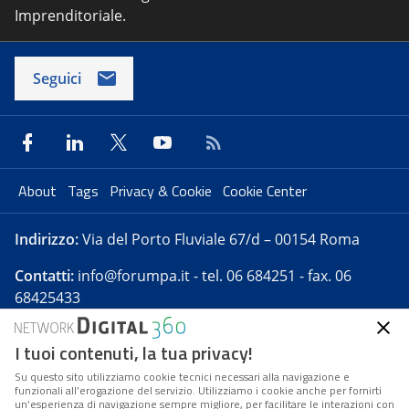
Imprenditoriale.
Seguici
About
Tags
Privacy & Cookie
Cookie Center
Indirizzo:
Via del Porto Fluviale 67/d – 00154 Roma
Contatti:
info@forumpa.it
- tel. 06 684251 - fax. 06
68425433
I tuoi contenuti, la tua privacy!
Forumpa.it
è una pubblicazione telematica iscritta
presso Registro della stampa del Tribunale di Roma -
Su questo sito utilizziamo cookie tecnici necessari alla navigazione e
funzionali all’erogazione del servizio. Utilizziamo i cookie anche per fornirti
Reg. n. 182 del 2 maggio 2008 - Direttore resp. Michela
un’esperienza di navigazione sempre migliore, per facilitare le interazioni con