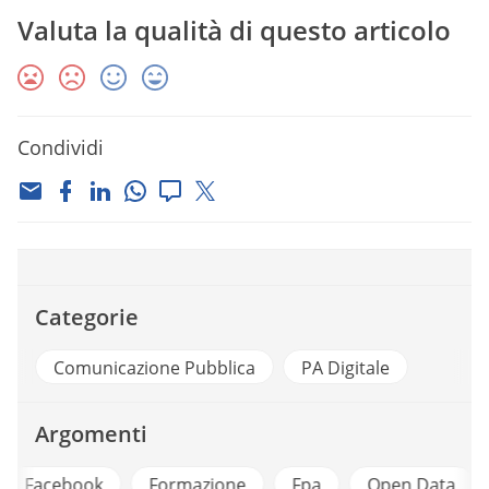
Valuta la qualità di questo articolo
Condividi
Categorie
Comunicazione Pubblica
PA Digitale
Argomenti
k
Formazione
Fpa
Open Data
Pa Social