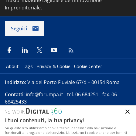
Trasformazione Digitale e dell'innovazione
Imprenditoriale.
Seguici
About
Tags
Privacy & Cookie
Cookie Center
Indirizzo:
Via del Porto Fluviale 67/d – 00154 Roma
Contatti:
info@forumpa.it
- tel. 06 684251 - fax. 06
68425433
I tuoi contenuti, la tua privacy!
Forumpa.it
è una pubblicazione telematica iscritta
presso Registro della stampa del Tribunale di Roma -
Su questo sito utilizziamo cookie tecnici necessari alla navigazione e
funzionali all’erogazione del servizio. Utilizziamo i cookie anche per fornirti
Reg. n. 182 del 2 maggio 2008 - Direttore resp. Michela