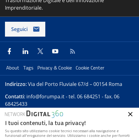
Trasformazione Digitale e dell'innovazione
Imprenditoriale.
Seguici
About
Tags
Privacy & Cookie
Cookie Center
Indirizzo:
Via del Porto Fluviale 67/d – 00154 Roma
Contatti:
info@forumpa.it
- tel. 06 684251 - fax. 06
68425433
I tuoi contenuti, la tua privacy!
Forumpa.it
è una pubblicazione telematica iscritta
presso Registro della stampa del Tribunale di Roma -
Su questo sito utilizziamo cookie tecnici necessari alla navigazione e
funzionali all’erogazione del servizio. Utilizziamo i cookie anche per fornirti
Reg. n. 182 del 2 maggio 2008 - Direttore resp. Michela