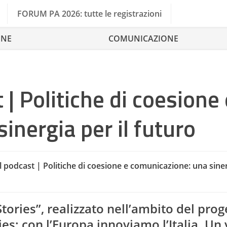
FORUM PA 2026: tutte le registrazioni
ONE
COMUNICAZIONE
 | Politiche di coesione 
inergia per il futuro
Comu
il podcast | Politiche di coesione e comunicazione: una siner
Cohesion 
Stories”, realizzato nell’ambito del prog
s: con l’Europa innoviamo l’Italia. Un 