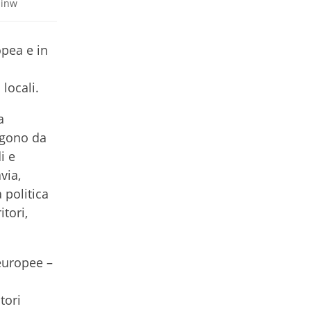
hinw
opea e in
locali.
a
ngono da
i e
via,
 politica
tori,
 europee –
tori