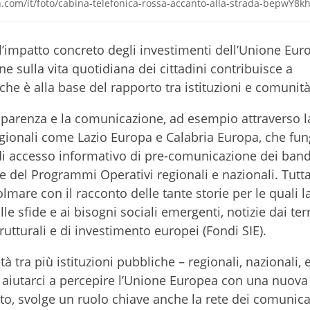
.com/it/foto/cabina-telefonica-rossa-accanto-alla-strada-bepwY8k
e l’impatto concreto degli investimenti dell’Unione Eur
one sulla vita quotidiana dei cittadini contribuisce a
che è alla base del rapporto tra istituzioni e comunità 
rasparenza e la comunicazione, ad esempio attraverso l
regionali come Lazio Europa e Calabria Europa, che fu
di accesso informativo di pre-comunicazione dei band
e del Programmi Operativi regionali e nazionali. Tutta
mare con il racconto delle tante storie per le quali la
 sfide e ai bisogni sociali emergenti, notizie dai terri
trutturali e di investimento europei (Fondi SIE).
 tra più istituzioni pubbliche – regionali, nazionali,
 aiutarci a percepire l’Unione Europea con una nuova
sto, svolge un ruolo chiave anche la rete dei comunica