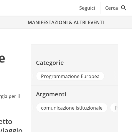
Seguici
Cerca
MANIFESTAZIONI & ALTRI EVENTI
e
Categorie
nicazione Pubblica
Programmazione Europea
Argomenti
gia per il
Digit
comunicazione istituzionale
Politiche Di Co
etto
viaggio