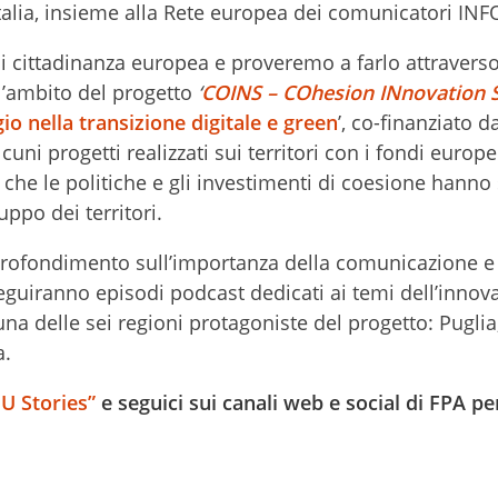
 Italia, insieme alla Rete europea dei comunicatori IN
o di cittadinanza europea e proveremo a farlo attravers
ll’ambito del progetto
‘
COINS – COhesion INnovation S
gio nella transizione digitale e green
’, co-finanziato d
ni progetti realizzati sui territori con i fondi europe
he le politiche e gli investimenti di coesione hanno s
uppo dei territori.
approfondimento sull’importanza della comunicazione e
eguiranno episodi podcast dedicati ai temi dell’innov
na delle sei regioni protagoniste del progetto: Puglia,
a.
U Stories”
e seguici sui canali web e social di FPA pe