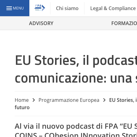
Chi siamo
Legal & Compliance
MENU
ADVISORY
FORMAZI
EU Stories, il podcast
comunicazione: una s
Home
Programmazione Europea
EU Stories, 
futuro
Al via il nuovo podcast di FPA “EU 
COINS – COhesion INnovation Storie