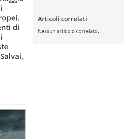
i
ropei.
Articoli correlati
nti di
Nessun articolo correlato.
i
ste
Salvai,