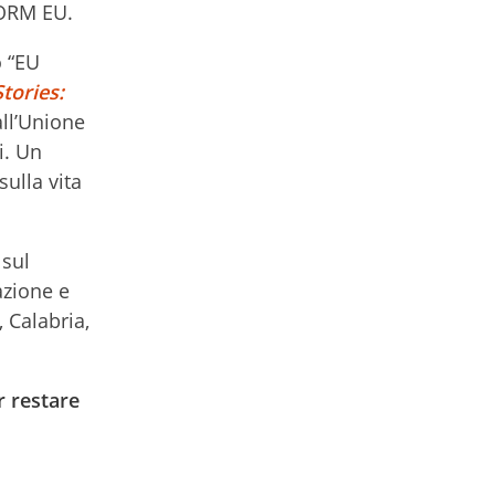
FORM EU.
o “EU
tories:
all’Unione
i. Un
ulla vita
 sul
azione e
 Calabria,
r restare