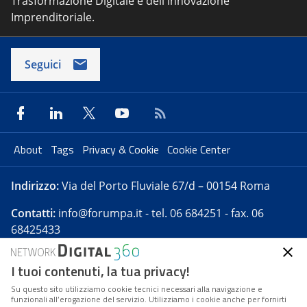
Trasformazione Digitale e dell'innovazione
Imprenditoriale.
Seguici
About
Tags
Privacy & Cookie
Cookie Center
Indirizzo:
Via del Porto Fluviale 67/d – 00154 Roma
Contatti:
info@forumpa.it
- tel. 06 684251 - fax. 06
68425433
I tuoi contenuti, la tua privacy!
Forumpa.it
è una pubblicazione telematica iscritta
presso Registro della stampa del Tribunale di Roma -
Su questo sito utilizziamo cookie tecnici necessari alla navigazione e
funzionali all’erogazione del servizio. Utilizziamo i cookie anche per fornirti
Reg. n. 182 del 2 maggio 2008 - Direttore resp. Michela