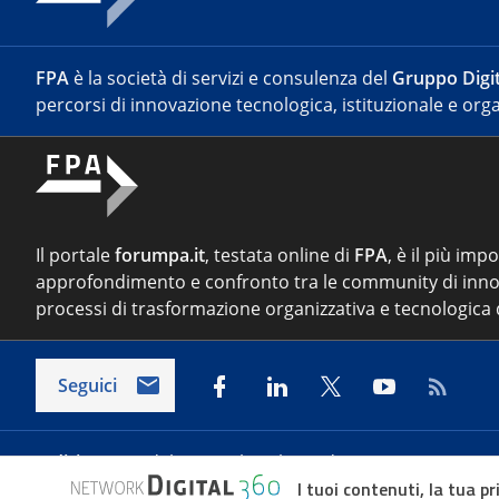
FPA
è la società di servizi e consulenza del
Gruppo Digit
percorsi di innovazione tecnologica, istituzionale e orga
Il portale
forumpa.it
, testata online di
FPA
, è il più imp
approfondimento e confronto tra le community di inno
processi di trasformazione organizzativa e tecnologica d
Seguici
Indirizzo:
Via del Porto Fluviale 67/d – 00154 Roma
I tuoi contenuti, la tua pr