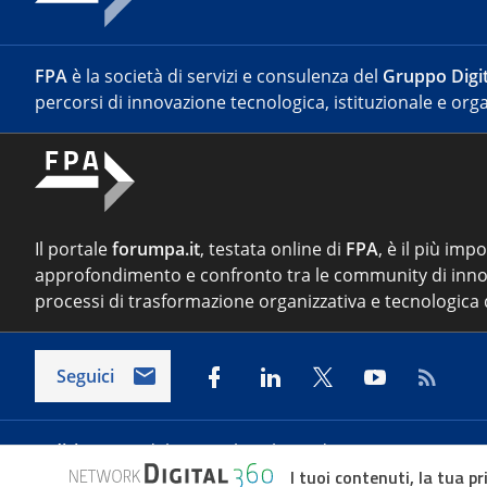
FPA
è la società di servizi e consulenza del
Gruppo Digit
percorsi di innovazione tecnologica, istituzionale e orga
Il portale
forumpa.it
, testata online di
FPA
, è il più imp
approfondimento e confronto tra le community di inno
processi di trasformazione organizzativa e tecnologica d
Seguici
Indirizzo:
Via del Porto Fluviale 67/d – 00154 Roma
I tuoi contenuti, la tua pr