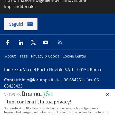
Trasformazione Digitale e dell'innovazione
Imprenditoriale.
Seguici
About
Tags
Privacy & Cookie
Cookie Center
Indirizzo:
Via del Porto Fluviale 67/d – 00154 Roma
Contatti:
info@forumpa.it
- tel. 06 684251 - fax. 06
68425433
I tuoi contenuti, la tua privacy!
Forumpa.it
è una pubblicazione telematica iscritta
presso Registro della stampa del Tribunale di Roma -
Su questo sito utilizziamo cookie tecnici necessari alla navigazione e
funzionali all’erogazione del servizio. Utilizziamo i cookie anche per fornirti
Reg. n. 182 del 2 maggio 2008 - Direttore resp. Michela