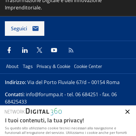
Trasformazione Digitale e dell'innovazione
Imprenditoriale.
Seguici
About
Tags
Privacy & Cookie
Cookie Center
Indirizzo:
Via del Porto Fluviale 67/d – 00154 Roma
Contatti:
info@forumpa.it
- tel. 06 684251 - fax. 06
68425433
I tuoi contenuti, la tua privacy!
Forumpa.it
è una pubblicazione telematica iscritta
presso Registro della stampa del Tribunale di Roma -
Su questo sito utilizziamo cookie tecnici necessari alla navigazione e
funzionali all’erogazione del servizio. Utilizziamo i cookie anche per fornirti
Reg. n. 182 del 2 maggio 2008 - Direttore resp. Michela