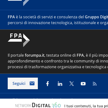
FPA
è la società di servizi e consulenza del
Gruppo Digit
percorsi di innovazione tecnologica, istituzionale e orga
Il portale
forumpa.it
, testata online di
FPA
, è il più imp
approfondimento e confronto tra le community di inno
processi di trasformazione organizzativa e tecnologica d
Seguici
Indirizzo:
Via del Porto Fluviale 67/d – 00154 Roma
I tuoi contenuti, la tua pr