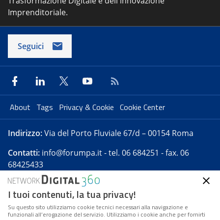
Trasformazione Digitale e dell'innovazione
Imprenditoriale.
Seguici
About
Tags
Privacy & Cookie
Cookie Center
Indirizzo:
Via del Porto Fluviale 67/d – 00154 Roma
Contatti:
info@forumpa.it
- tel. 06 684251 - fax. 06
68425433
I tuoi contenuti, la tua privacy!
Forumpa.it
è una pubblicazione telematica iscritta
presso Registro della stampa del Tribunale di Roma -
Su questo sito utilizziamo cookie tecnici necessari alla navigazione e
funzionali all’erogazione del servizio. Utilizziamo i cookie anche per fornirti
Reg. n. 182 del 2 maggio 2008 - Direttore resp. Michela