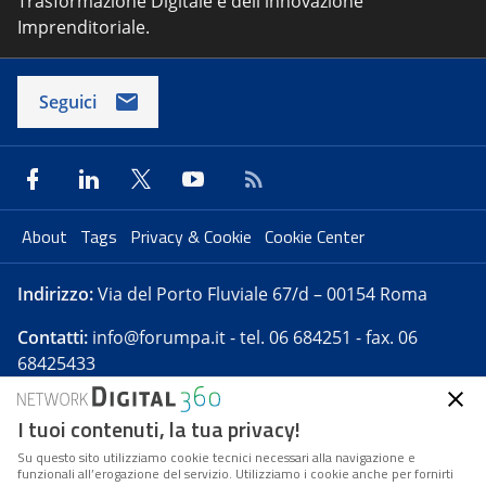
Trasformazione Digitale e dell'innovazione
Imprenditoriale.
Seguici
About
Tags
Privacy & Cookie
Cookie Center
Indirizzo:
Via del Porto Fluviale 67/d – 00154 Roma
Contatti:
info@forumpa.it
- tel. 06 684251 - fax. 06
68425433
I tuoi contenuti, la tua privacy!
Forumpa.it
è una pubblicazione telematica iscritta
presso Registro della stampa del Tribunale di Roma -
Su questo sito utilizziamo cookie tecnici necessari alla navigazione e
funzionali all’erogazione del servizio. Utilizziamo i cookie anche per fornirti
Reg. n. 182 del 2 maggio 2008 - Direttore resp. Michela