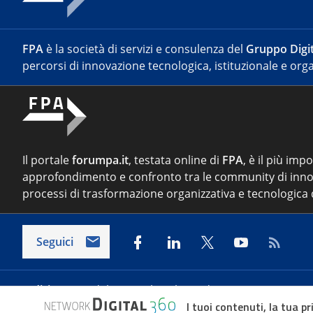
FPA
è la società di servizi e consulenza del
Gruppo Digit
percorsi di innovazione tecnologica, istituzionale e orga
Il portale
forumpa.it
, testata online di
FPA
, è il più imp
approfondimento e confronto tra le community di inno
processi di trasformazione organizzativa e tecnologica d
Seguici
Indirizzo:
Via del Porto Fluviale 67/d – 00154 Roma
I tuoi contenuti, la tua pr