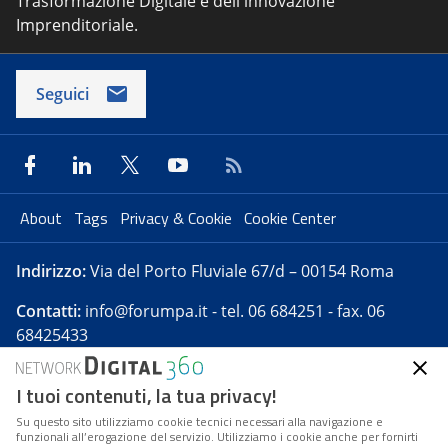
Trasformazione Digitale e dell'innovazione
Imprenditoriale.
Seguici
About
Tags
Privacy & Cookie
Cookie Center
Indirizzo:
Via del Porto Fluviale 67/d – 00154 Roma
Contatti:
info@forumpa.it
- tel. 06 684251 - fax. 06
68425433
I tuoi contenuti, la tua privacy!
Forumpa.it
è una pubblicazione telematica iscritta
presso Registro della stampa del Tribunale di Roma -
Su questo sito utilizziamo cookie tecnici necessari alla navigazione e
funzionali all’erogazione del servizio. Utilizziamo i cookie anche per fornirti
Reg. n. 182 del 2 maggio 2008 - Direttore resp. Michela