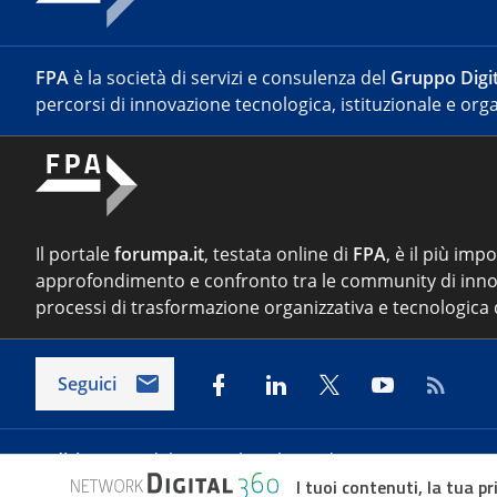
FPA
è la società di servizi e consulenza del
Gruppo Digit
percorsi di innovazione tecnologica, istituzionale e orga
Il portale
forumpa.it
, testata online di
FPA
, è il più imp
approfondimento e confronto tra le community di inno
processi di trasformazione organizzativa e tecnologica d
Seguici
Indirizzo:
Via del Porto Fluviale 67/d – 00154 Roma
I tuoi contenuti, la tua pr