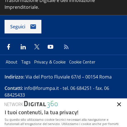
Trasformazione Digitale e dell'innovazione
Imprenditoriale.
Seguici
About
Tags
Privacy & Cookie
Cookie Center
Indirizzo:
Via del Porto Fluviale 67/d – 00154 Roma
Contatti:
info@forumpa.it
- tel. 06 684251 - fax. 06
68425433
I tuoi contenuti, la tua privacy!
Forumpa.it
è una pubblicazione telematica iscritta
presso Registro della stampa del Tribunale di Roma -
Su questo sito utilizziamo cookie tecnici necessari alla navigazione e
funzionali all’erogazione del servizio. Utilizziamo i cookie anche per fornirti
Reg. n. 182 del 2 maggio 2008 - Direttore resp. Michela