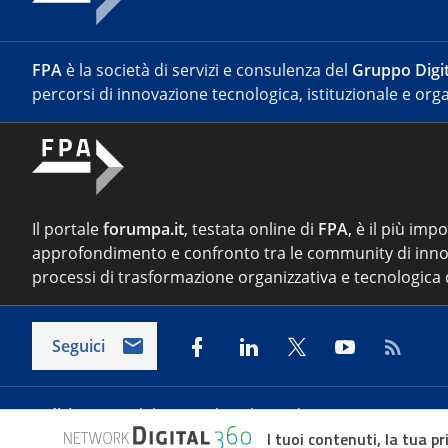
FPA
è la società di servizi e consulenza del
Gruppo Digit
percorsi di innovazione tecnologica, istituzionale e orga
Il portale
forumpa.it
, testata online di
FPA
, è il più imp
approfondimento e confronto tra le community di inno
processi di trasformazione organizzativa e tecnologica d
Seguici
Indirizzo:
Via del Porto Fluviale 67/d – 00154 Roma
I tuoi contenuti, la tua pr