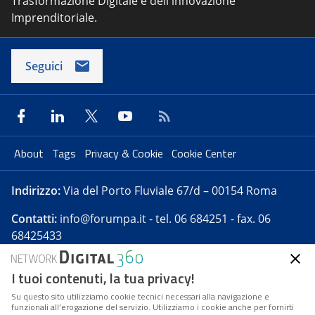
Trasformazione Digitale e dell'innovazione
Imprenditoriale.
Seguici
About
Tags
Privacy & Cookie
Cookie Center
Indirizzo:
Via del Porto Fluviale 67/d – 00154 Roma
Contatti:
info@forumpa.it
- tel. 06 684251 - fax. 06
68425433
I tuoi contenuti, la tua privacy!
Forumpa.it
è una pubblicazione telematica iscritta
presso Registro della stampa del Tribunale di Roma -
Su questo sito utilizziamo cookie tecnici necessari alla navigazione e
funzionali all’erogazione del servizio. Utilizziamo i cookie anche per fornirti
Reg. n. 182 del 2 maggio 2008 - Direttore resp. Michela