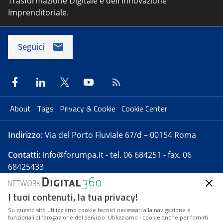
Trasformazione Digitale e dell'innovazione
Imprenditoriale.
Seguici
About
Tags
Privacy & Cookie
Cookie Center
Indirizzo:
Via del Porto Fluviale 67/d – 00154 Roma
Contatti:
info@forumpa.it
- tel. 06 684251 - fax. 06
68425433
I tuoi contenuti, la tua privacy!
Forumpa.it
è una pubblicazione telematica iscritta
presso Registro della stampa del Tribunale di Roma -
Su questo sito utilizziamo cookie tecnici necessari alla navigazione e
funzionali all’erogazione del servizio. Utilizziamo i cookie anche per fornirti
Reg. n. 182 del 2 maggio 2008 - Direttore resp. Michela