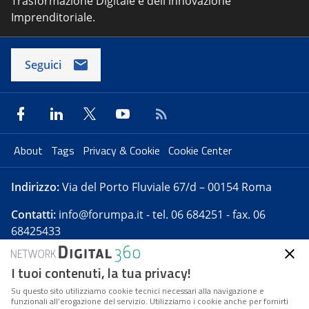
Trasformazione Digitale e dell'innovazione
Imprenditoriale.
Seguici
About
Tags
Privacy & Cookie
Cookie Center
Indirizzo:
Via del Porto Fluviale 67/d – 00154 Roma
Contatti:
info@forumpa.it
- tel. 06 684251 - fax. 06
68425433
I tuoi contenuti, la tua privacy!
Forumpa.it
è una pubblicazione telematica iscritta
presso Registro della stampa del Tribunale di Roma -
Su questo sito utilizziamo cookie tecnici necessari alla navigazione e
funzionali all’erogazione del servizio. Utilizziamo i cookie anche per fornirti
Reg. n. 182 del 2 maggio 2008 - Direttore resp. Michela