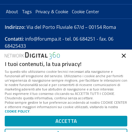
About
Tags
Privacy & Cookie
Cookie Center
Indirizzo:
Via del Porto Fluviale 67/d – 00154 Roma
Contatti:
info@forumpa.it
- tel. 06 684251 - fax. 06
68425433
I tuoi contenuti, la tua privacy!
Forumpa.it
è una pubblicazione telematica iscritta
presso Registro della stampa del Tribunale di Roma -
Su questo sito utilizziamo cookie tecnici necessari alla navigazione e
funzionali all’erogazione del servizio. Utilizziamo i cookie anche per fornirti
Reg. n. 182 del 2 maggio 2008 - Direttore resp. Michela
un’esperienza di navigazione sempre migliore, per facilitare le interazioni con
Stentella
le nostre funzionalità social e per consentirti di ricevere comunicazioni di
marketing aderenti alle tue abitudini di navigazione e ai tuoi interessi.
FPA s.r.l. è società soggetta a Direzione e
Puoi esprimere il tuo consenso cliccando su ACCETTA TUTTI I COOKIE.
Coordinamento da parte di Digital360 S.p.A. - FPA s.r.l.
Chiudendo questa informativa, continui senza accettare.
Potrai sempre gestire le tue preferenze accedendo al nostro COOKIE CENTER
è un'azienda certificata per il sistema di management
e ottenere maggiori informazioni sui cookie utilizzati, visitando la nostra
COOKIE POLICY
.
di qualità SQS (ISO 9001)
Codice Fiscale/Partita IVA n. 10693191008 - R.E.A. Roma
ACCETTA
n. 1249791. ISP AWS