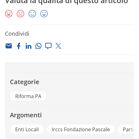
Valuta la qualità di questo articolo
Condividi
Categorie
Riforma PA
Argomenti
i
Enti Locali
Irccs Fondazione Pascale
Partec