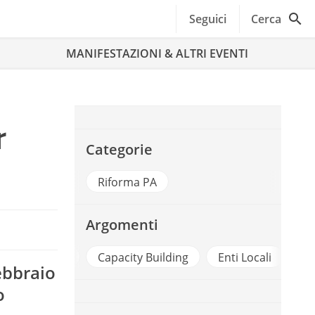
Seguici
Cerca
MANIFESTAZIONI & ALTRI EVENTI
r
Categorie
Riforma PA
Argomenti
Anci
Capacity Building
Enti Locali
FO
ebbraio
o