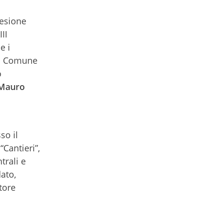
oesione
II
e i
 il Comune
o
Mauro
a
so il
“Cantieri”,
trali e
ato,
ttore