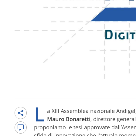
L
a XIII Assemblea nazionale Andigel,
Mauro Bonaretti
, direttore gener
proponiamo le tesi approvate dall’Assem
sfide di innovazione che l’attuale mome