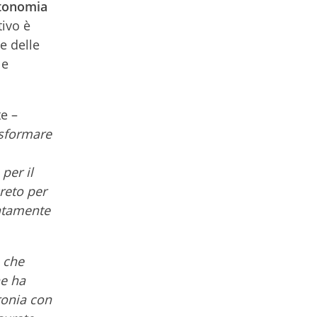
autonomia
tivo è
ce delle
le
e –
asformare
per il
reto per
latamente
 che
he ha
ronia con