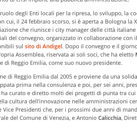
olo degli Enti locali per la ripresa, lo sviluppo, la c
n cui, il 24 febbraio scorso, si è aperta a Bologna la XI
zione che riunisce i city manager delle città italiane 
eriali del convegno, organizzato in collaborazione con
nibili sul
sito di Andigel
. Dopo il convegno e il giorn
ropria Assemblea, riservata ai soli soci, che ha eletto
ne di Reggio Emilia, come suo nuovo presidente.
ne di Reggio Emilia dal 2005 e proviene da una solid
ppata prima nella consulenza e poi, per sei anni, pres
a curato e diretto molti dei progetti di punta tra cui 
ella cultura dell’innovazione nelle amministrazioni cen
e Vice Presidenti che, per i prossimi due anni di mand
erale del Comune di Venezia, e Antonio
Calicchia
, Dire