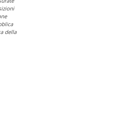
surate
izioni
one
bblica
a della