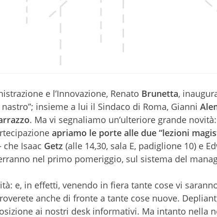
nistrazione e l’Innovazione, Renato
Brunetta
, inaugura
 nastro”; insieme a lui il Sindaco di Roma, Gianni
Ale
rrazzo
. Ma vi segnaliamo un’ulteriore grande novità:
partecipazione
apriamo le porte alle due “lezioni magist
– che Isaac
Getz
(alle 14,30, sala E, padiglione 10) e 
) terranno nel primo pomeriggio, sul sistema del man
: e, in effetti, venendo in fiera tante cose vi saranno
 troverete anche di fronte a tante cose nuove. Depliant
zione ai nostri desk informativi. Ma intanto nella n