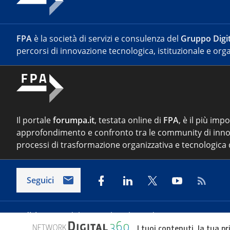
FPA
è la società di servizi e consulenza del
Gruppo Digit
percorsi di innovazione tecnologica, istituzionale e orga
Il portale
forumpa.it
, testata online di
FPA
, è il più imp
approfondimento e confronto tra le community di inno
processi di trasformazione organizzativa e tecnologica d
Seguici
Indirizzo:
Via del Porto Fluviale 67/d – 00154 Roma
I tuoi contenuti, la tua pr