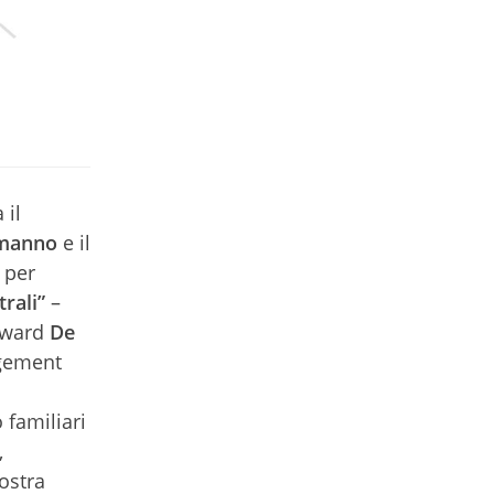
 il
manno
e il
 per
rali”
–
Edward
De
agement
 familiari
,
ostra