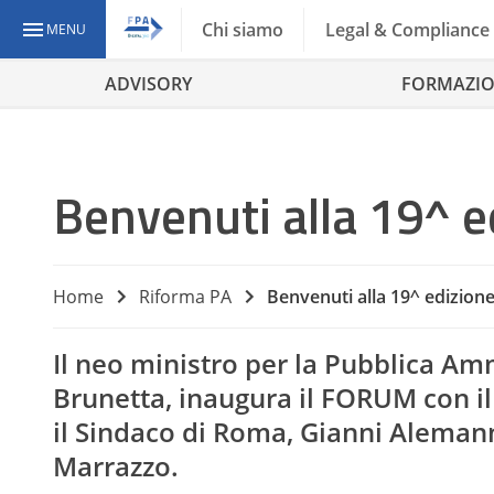
Chi siamo
Legal & Compliance
MENU
ADVISORY
FORMAZI
Benvenuti alla 19^ 
Home
Riforma PA
Benvenuti alla 19^ edizio
Il neo ministro per la Pubblica Am
Brunetta
, inaugura il FORUM con il 
il Sindaco di Roma, Gianni
Aleman
Marrazzo
.