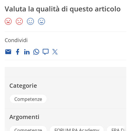
Valuta la qualità di questo articolo
Condividi
Categorie
Competenze
Argomenti
y
Competenze
FORUM PA Academy
FPA Digi