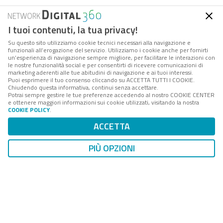
I tuoi contenuti, la tua privacy!
Su questo sito utilizziamo cookie tecnici necessari alla navigazione e
funzionali all’erogazione del servizio. Utilizziamo i cookie anche per fornirti
un’esperienza di navigazione sempre migliore, per facilitare le interazioni con
le nostre funzionalità social e per consentirti di ricevere comunicazioni di
marketing aderenti alle tue abitudini di navigazione e ai tuoi interessi.
Puoi esprimere il tuo consenso cliccando su ACCETTA TUTTI I COOKIE.
Chiudendo questa informativa, continui senza accettare.
Potrai sempre gestire le tue preferenze accedendo al nostro COOKIE CENTER
FPA
è la società di servizi e consulenza del
Gruppo
e ottenere maggiori informazioni sui cookie utilizzati, visitando la nostra
Digital 360
che accompagna amministrazioni e aziende
COOKIE POLICY
.
interessate ai processi di cambiamento della PA, nei
ACCETTA
loro percorsi di innovazione tecnologica, istituzionale e
organizzativa.
PIÙ OPZIONI
Il portale
forumpa.it
, testata online di
FPA
, è il più