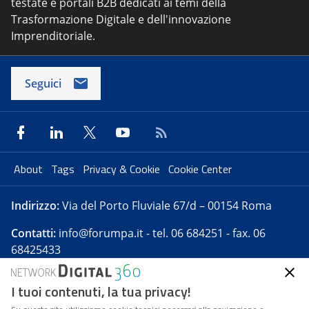
testate e portali B2B dedicati ai temi della
Trasformazione Digitale e dell'innovazione
Imprenditoriale.
Seguici
About
Tags
Privacy & Cookie
Cookie Center
Indirizzo:
Via del Porto Fluviale 67/d – 00154 Roma
Contatti:
info@forumpa.it
- tel. 06 684251 - fax. 06
68425433
I tuoi contenuti, la tua privacy!
Forumpa.it
è una pubblicazione telematica iscritta
presso Registro della stampa del Tribunale di Roma -