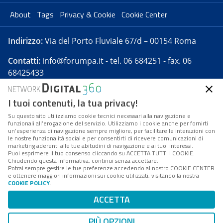
About
Tags
Privacy & Cookie
Cookie Center
Indirizzo:
Via del Porto Fluviale 67/d – 00154 Roma
Contatti:
info@forumpa.it
- tel. 06 684251 - fax. 06
68425433
I tuoi contenuti, la tua privacy!
Forumpa.it
è una pubblicazione telematica iscritta
presso Registro della stampa del Tribunale di Roma -
Su questo sito utilizziamo cookie tecnici necessari alla navigazione e
funzionali all’erogazione del servizio. Utilizziamo i cookie anche per fornirti
Reg. n. 182 del 2 maggio 2008 - Direttore resp. Michela
un’esperienza di navigazione sempre migliore, per facilitare le interazioni con
Stentella
le nostre funzionalità social e per consentirti di ricevere comunicazioni di
marketing aderenti alle tue abitudini di navigazione e ai tuoi interessi.
FPA s.r.l. è società soggetta a Direzione e
Puoi esprimere il tuo consenso cliccando su ACCETTA TUTTI I COOKIE.
Coordinamento da parte di Digital360 S.p.A. - FPA s.r.l.
Chiudendo questa informativa, continui senza accettare.
Potrai sempre gestire le tue preferenze accedendo al nostro COOKIE CENTER
è un'azienda certificata per il sistema di management
e ottenere maggiori informazioni sui cookie utilizzati, visitando la nostra
COOKIE POLICY
.
di qualità SQS (ISO 9001)
Codice Fiscale/Partita IVA n. 10693191008 - R.E.A. Roma
ACCETTA
n. 1249791. ISP AWS
PIÙ OPZIONI
Mappa del sito