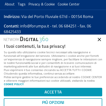
About
Tags
Privacy & Cookie
Cookie Center
Indirizzo:
Via del Porto Fluviale 67/d – 00154 Roma
Contatti:
info@forumpa.it
- tel. 06 684251 - fax. 06
68425433
I tuoi contenuti, la tua privacy!
Forumpa.it
è una pubblicazione telematica iscritta
presso Registro della stampa del Tribunale di Roma -
Su questo sito utilizziamo cookie tecnici necessari alla navigazione e
funzionali all’erogazione del servizio. Utilizziamo i cookie anche per fornirti
Reg. n. 182 del 2 maggio 2008 - Direttore resp. Michela
un’esperienza di navigazione sempre migliore, per facilitare le interazioni con
Stentella
le nostre funzionalità social e per consentirti di ricevere comunicazioni di
marketing aderenti alle tue abitudini di navigazione e ai tuoi interessi.
FPA s.r.l. è società soggetta a Direzione e
Puoi esprimere il tuo consenso cliccando su ACCETTA TUTTI I COOKIE.
Coordinamento da parte di Digital360 S.p.A. - FPA s.r.l.
Chiudendo questa informativa, continui senza accettare.
Potrai sempre gestire le tue preferenze accedendo al nostro COOKIE CENTER
è un'azienda certificata per il sistema di management
e ottenere maggiori informazioni sui cookie utilizzati, visitando la nostra
COOKIE POLICY
.
di qualità SQS (ISO 9001)
Codice Fiscale/Partita IVA n. 10693191008 - R.E.A. Roma
ACCETTA
n. 1249791. ISP AWS
PIÙ OPZIONI
Mappa del sito