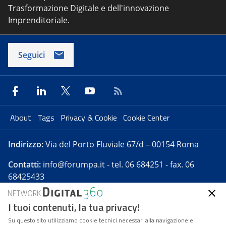
Trasformazione Digitale e dell'innovazione
Imprenditoriale.
Seguici
About
Tags
Privacy & Cookie
Cookie Center
Indirizzo:
Via del Porto Fluviale 67/d – 00154 Roma
Contatti:
info@forumpa.it
- tel. 06 684251 - fax. 06
68425433
I tuoi contenuti, la tua privacy!
Forumpa.it
è una pubblicazione telematica iscritta
presso Registro della stampa del Tribunale di Roma -
Su questo sito utilizziamo cookie tecnici necessari alla navigazione e