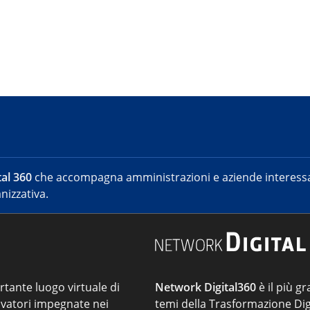
al 360
che accompagna amministrazioni e aziende interessat
nizzativa.
ortante luogo virtuale di
Network Digital360
è il più gr
vatori impegnate nei
temi della Trasformazione Dig