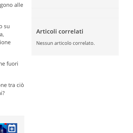
lgono alle
io su
Articoli correlati
a,
zione
Nessun articolo correlato.
ne fuori
ne tra ciò
i?