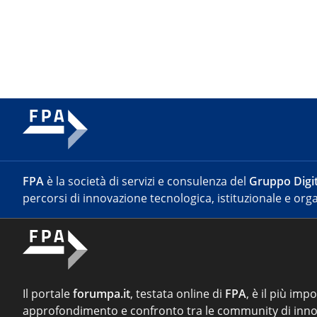
FPA
è la società di servizi e consulenza del
Gruppo Digit
percorsi di innovazione tecnologica, istituzionale e orga
Il portale
forumpa.it
, testata online di
FPA
, è il più imp
approfondimento e confronto tra le community di inno