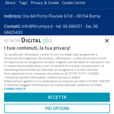
About
Tags
Privacy & Cookie
Cookie Center
Indirizzo:
Via del Porto Fluviale 67/d – 00154 Roma
Contatti:
info@forumpa.it
- tel. 06 684251 - fax. 06
68425433
I tuoi contenuti, la tua privacy!
Forumpa.it
è una pubblicazione telematica iscritta
presso Registro della stampa del Tribunale di Roma -
Su questo sito utilizziamo cookie tecnici necessari alla navigazione e
funzionali all’erogazione del servizio. Utilizziamo i cookie anche per fornirti
Reg. n. 182 del 2 maggio 2008 - Direttore resp. Michela
un’esperienza di navigazione sempre migliore, per facilitare le interazioni con
Stentella
le nostre funzionalità social e per consentirti di ricevere comunicazioni di
marketing aderenti alle tue abitudini di navigazione e ai tuoi interessi.
FPA s.r.l. è società soggetta a Direzione e
Puoi esprimere il tuo consenso cliccando su ACCETTA TUTTI I COOKIE.
Coordinamento da parte di Digital360 S.p.A. - FPA s.r.l.
Chiudendo questa informativa, continui senza accettare.
Potrai sempre gestire le tue preferenze accedendo al nostro COOKIE CENTER
è un'azienda certificata per il sistema di management
e ottenere maggiori informazioni sui cookie utilizzati, visitando la nostra
COOKIE POLICY
.
di qualità SQS (ISO 9001)
Codice Fiscale/Partita IVA n. 10693191008 - R.E.A. Roma
ACCETTA
n. 1249791. ISP AWS
PIÙ OPZIONI
Mappa del sito