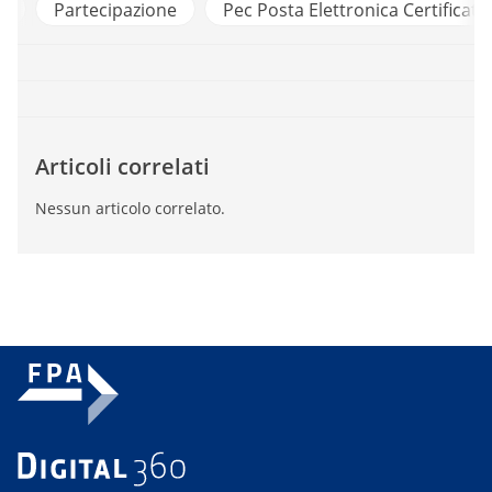
1
Partecipazione
Pec Posta Elettronica Certificata
Articoli correlati
Nessun articolo correlato.