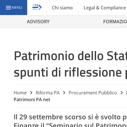
Chi siamo
Legal & Compliance
MENU
ADVISORY
FORMAZI
Patrimonio dello Sta
spunti di riflessione
Home
Riforma PA
Procurement Pubblico
Patrimoni PA net
Il 29 settembre scorso si è svolto 
Finanze il “Seminario sul Patrimon