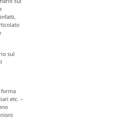
nario sul
e
nfatti,
ticolato
e
rio sul
l
n forma
ari etc. –
anno
unioni