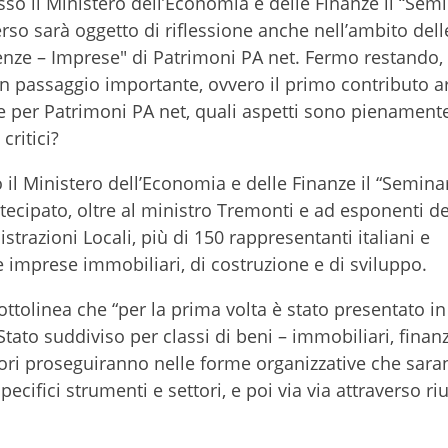
sso il Ministero dell’Economia e delle Finanze il “Semi
so sarà oggetto di riflessione anche nell’ambito dell
nze – Imprese" di Patrimoni PA net. Fermo restando, i
 passaggio importante, ovvero il primo contributo ar
e per Patrimoni PA net, quali aspetti sono pienament
critici?
 il Ministero dell’Economia e delle Finanze il “Semina
tecipato, oltre al ministro Tremonti e ad esponenti de
razioni Locali, più di 150 rappresentanti italiani e
 e imprese immobiliari, di costruzione e di sviluppo.
ttolinea che “per la prima volta è stato presentato i
tato suddiviso per classi di beni – immobiliari, finanzi
lavori proseguiranno nelle forme organizzative che sar
ecifici strumenti e settori, e poi via via attraverso ri