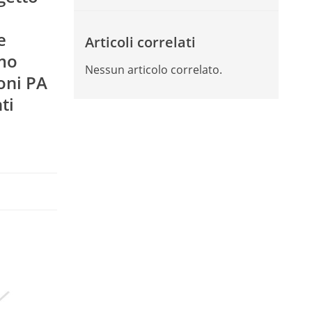
e
Articoli correlati
imo
Nessun articolo correlato.
oni PA
ti