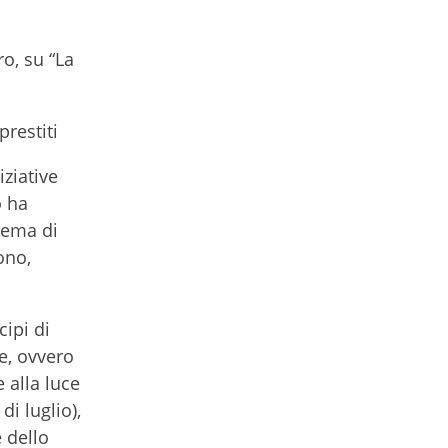
o, su “La
prestiti
ziative
o ha
tema di
ono,
ipi di
te, ovvero
 alla luce
di luglio),
 dello