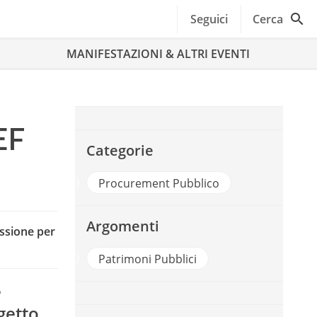
Seguici
Cerca
MANIFESTAZIONI & ALTRI EVENTI
EF
Categorie
Economia
Procurement Pubblico
Argomenti
essione per
rimoni Pa Net
Patrimoni Pubblici
e
getto