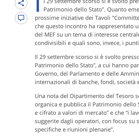
I
l 29 settembre scorso si è svolto pre
Patrimonio dello Stato”. Quanto emer
prossime iniziative dei Tavoli "Committe
che questo incontro ha rappresentato un
del MEF su un tema di interesse central
condivisibili e quali sono, invece, i punti 
Il 29 settembre scorso si è svolto presso
Patrimonio dello Stato”, a cui hanno par
Governo, del Parlamento e delle Amminist
internazionali di banche, fondi, società
Una nota del Dipartimento del Tesoro so
organica e pubblica il Patrimonio dello S
e cifrato a valori di mercato” e che “i 
suggerite dagli operatori, con focus su sp
specifiche e riunioni plenarie”.