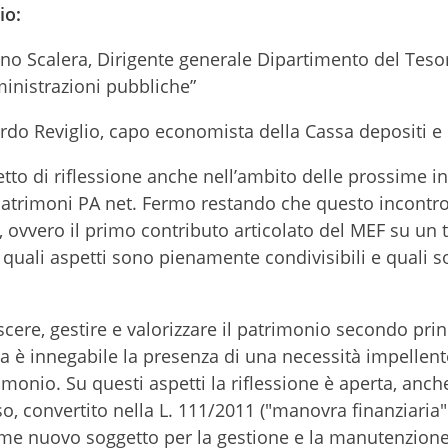
io:
ano Scalera, Dirigente generale Dipartimento del Tesor
inistrazioni pubbliche”
ardo Reviglio, capo economista della Cassa depositi e 
o di riflessione anche nell’ambito delle prossime ini
Patrimoni PA net. Fermo restando che questo incontr
ovvero il primo contributo articolato del MEF su un 
 quali aspetti sono pienamente condivisibili e quali s
ere, gestire e valorizzare il patrimonio secondo princ
altra è innegabile la presenza di una necessità impellen
imonio. Su questi aspetti la riflessione è aperta, anche
so, convertito nella L. 111/2011 ("manovra finanziaria" 
me nuovo soggetto per la gestione e la manutenzione