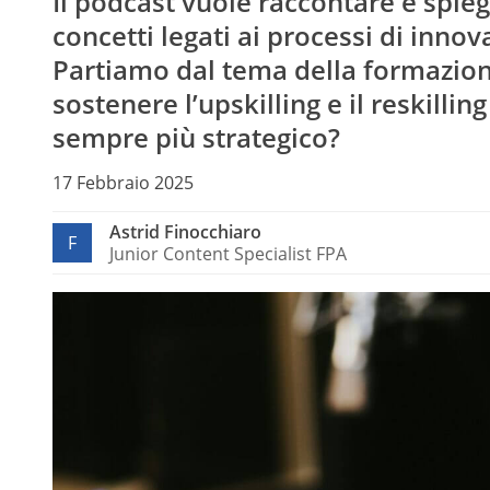
Il podcast vuole raccontare e spieg
concetti legati ai processi di inno
Partiamo dal tema della formazion
sostenere l’upskilling e il reskilli
sempre più strategico?
17 Febbraio 2025
Astrid Finocchiaro
F
Junior Content Specialist FPA