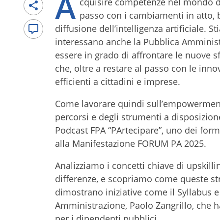
A
cquisire competenze nel mondo de
passo con i cambiamenti in atto, ba
diffusione dell’intelligenza artificiale
interessano anche la Pubblica Amministr
essere in grado di affrontare le nuove sf
che, oltre a restare al passo con le inn
efficienti a cittadini e imprese.
Come lavorare quindi sull’empowerment
percorsi e degli strumenti a disposizio
Podcast FPA “PArtecipare”, uno dei for
alla Manifestazione FORUM PA 2025.
Analizziamo i concetti chiave di upskillin
differenze, e scopriamo come queste str
dimostrano iniziative come il Syllabus e
Amministrazione, Paolo Zangrillo, che h
per i dipendenti pubblici.