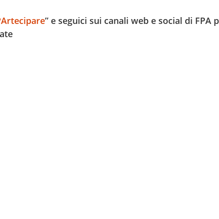
PArtecipare
” e seguici sui canali web e social di FPA 
ate