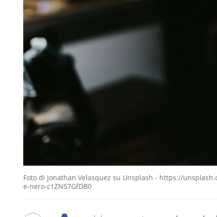
Foto di Jonathan Velasquez su Unsplash - https://unsplash.
e-nero-c1ZN57GfDB0