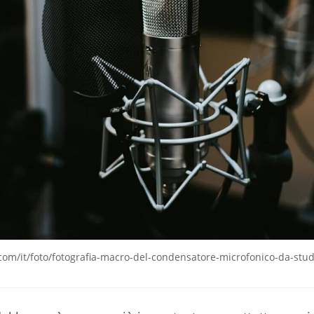
com/it/foto/fotografia-macro-del-condensatore-microfonico-da-stud