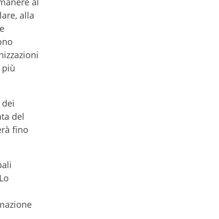
imanere al
are, alla
he
vono
nizzazioni
 più
 dei
ta del
rà fino
pali
 Lo
rmazione