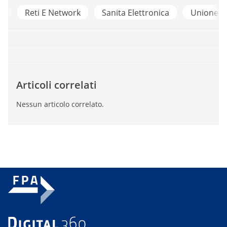
y
Reti E Network
Sanita Elettronica
Unione E
Articoli correlati
Nessun articolo correlato.