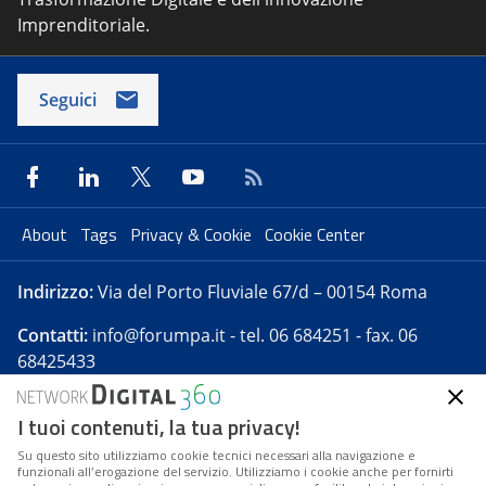
Imprenditoriale.
Seguici
About
Tags
Privacy & Cookie
Cookie Center
Indirizzo:
Via del Porto Fluviale 67/d – 00154 Roma
Contatti:
info@forumpa.it
- tel. 06 684251 - fax. 06
68425433
I tuoi contenuti, la tua privacy!
Forumpa.it
è una pubblicazione telematica iscritta
presso Registro della stampa del Tribunale di Roma -
Su questo sito utilizziamo cookie tecnici necessari alla navigazione e
funzionali all’erogazione del servizio. Utilizziamo i cookie anche per fornirti
Reg. n. 182 del 2 maggio 2008 - Direttore resp. Michela