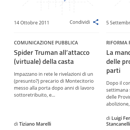
Condividi
14 Ottobre 2011
5 Settemb
COMUNICAZIONE PUBBLICA
RIFORMA 
Spider Truman all’attacco
La manc
(virtuale) della casta
delle pr
parti
Impazzano in rete le rivelazioni di un
(presunto?) precario di Montecitorio
Dopo il cor
messo alla porta dopo anni di lavoro
settimana 
sottoretribuito, e...
delle Provi
abolizione, 
di
Luigi Fe
di
Tiziano Marelli
Stancanell