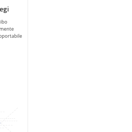
legi
cibo
amente
pportabile