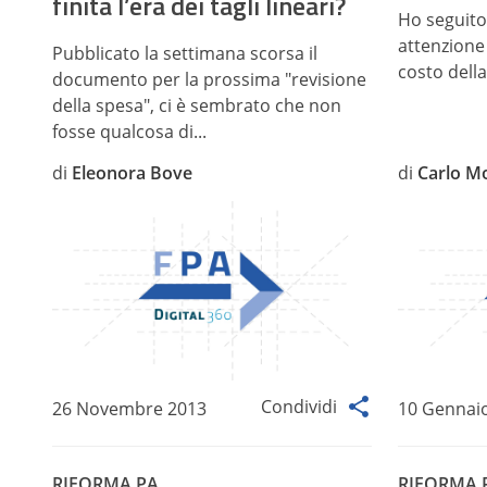
finita l’era dei tagli lineari?
Ho seguito
attenzione 
Pubblicato la settimana scorsa il
costo della 
documento per la prossima "revisione
della spesa", ci è sembrato che non
fosse qualcosa di...
di
Eleonora Bove
di
Carlo M
Condividi
26 Novembre 2013
10 Gennai
RIFORMA PA
RIFORMA 