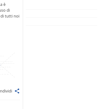
ma è
uso di
di tutti noi
ndividi