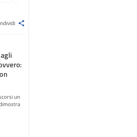
ndividi
 agli
ovvero:
non
 scorsi un
i dimostra