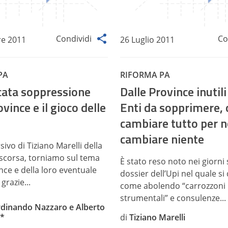
Condividi
Co
re 2011
26 Luglio 2011
PA
RIFORMA PA
ata soppressione
Dalle Province inutili
ovince e il gioco delle
Enti da sopprimere, 
cambiare tutto per 
cambiare niente
sivo di Tiziano Marelli della
scorsa, torniamo sul tema
È stato reso noto nei giorni
nce e della loro eventuale
dossier dell’Upi nel quale s
grazie...
come abolendo “carrozzoni
strumentali” e consulenze...
rdinando Nazzaro e Alberto
i*
di
Tiziano Marelli