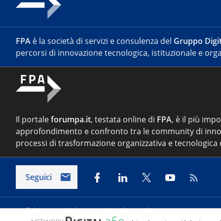
FPA
è la società di servizi e consulenza del
Gruppo Digit
percorsi di innovazione tecnologica, istituzionale e orga
Il portale
forumpa.it
, testata online di
FPA
, è il più imp
approfondimento e confronto tra le community di inno
processi di trasformazione organizzativa e tecnologica d
Seguici
Indirizzo:
Via del Porto Fluviale 67/d – 00154 Roma