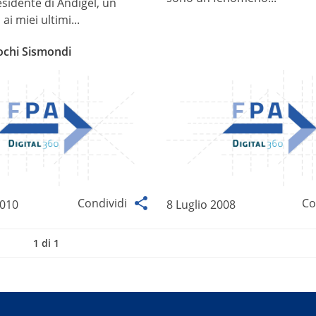
esidente di Andigel, un
i miei ultimi...
ochi Sismondi
Condividi
Co
2010
8 Luglio 2008
1 di 1