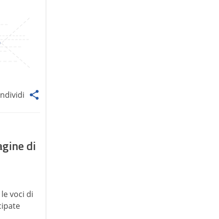
ndividi
agine di
le voci di
cipate