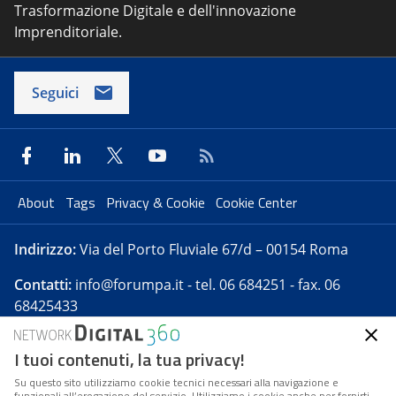
Trasformazione Digitale e dell'innovazione
Imprenditoriale.
Seguici
About
Tags
Privacy & Cookie
Cookie Center
Indirizzo:
Via del Porto Fluviale 67/d – 00154 Roma
Contatti:
info@forumpa.it
- tel. 06 684251 - fax. 06
68425433
I tuoi contenuti, la tua privacy!
Forumpa.it
è una pubblicazione telematica iscritta
presso Registro della stampa del Tribunale di Roma -
Su questo sito utilizziamo cookie tecnici necessari alla navigazione e
funzionali all’erogazione del servizio. Utilizziamo i cookie anche per fornirti