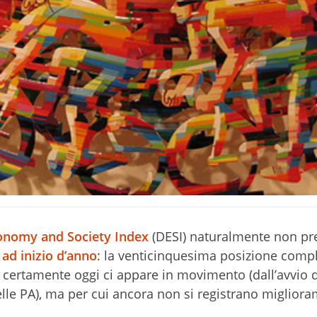
conomy and Society Index
(DESI) naturalmente non pr
i ad inizio d’anno
: la venticinquesima posizione compl
e certamente oggi ci appare in movimento (dall’avvio d
delle PA), ma per cui ancora non si registrano migliora