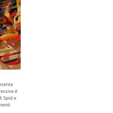
esenta
essiva è
i Spid e
menti