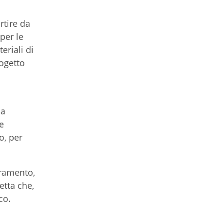
rtire da
per le
eriali di
rogetto
na
e
o, per
ramento,
etta che,
co.