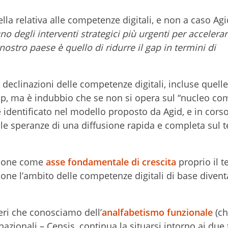
lla relativa alle competenze digitali, e non a caso Agi
no degli interventi strategici più urgenti per accelerar
ostro paese è quello di ridurre il gap in termini di
e declinazioni delle competenze digitali, incluse quelle
ship, ma è indubbio che se non si opera sul “nucleo c
 identificato nel modello proposto da Agid, e in corso
e speranze di una diffusione rapida e completa sul te
e pone come
asse fondamentale di crescita
proprio il t
one l’ambito delle competenze digitali di base diven
ri che conosciamo dell’
analfabetismo funzionale
(ch
nazionali – Censis, continua la situarsi intorno ai due 