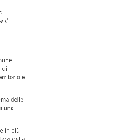
d
e il
omune
 di
rritorio e
ema delle
ta una
e in più
terzi della