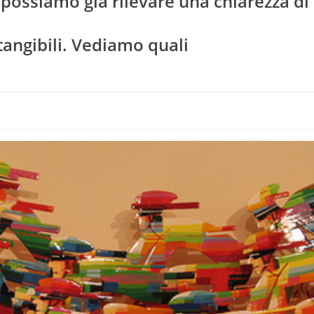
ossiamo già rilevare una chiarezza di
 tangibili. Vediamo quali