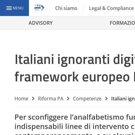
Chi siamo
Legal & Compliance
MENU
ADVISORY
FORMAZI
Italiani ignoranti dig
framework europeo
Home
Riforma PA
Competenze
Italiani i
Per sconfiggere l’analfabetismo f
indispensabili linee di intervento 