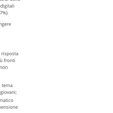
digitali
37%).
ungere
 risposta
ù fronti
 non
il tema
 giovani;
ematico
dimensione