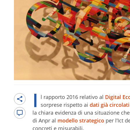
I
l rapporto 2016 relativo al
Digital E
sorprese rispetto ai
dati già circolat
la chiara evidenza di una situazione ch
di Anpr al
modello strategico
per l’Ict 
concreti e misurabili.