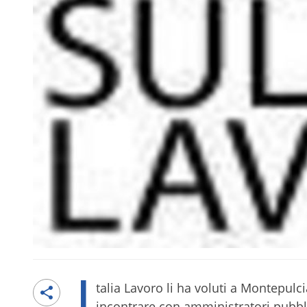
I
talia Lavoro li ha voluti a Montepulc
incontrare con amministratori pubbli