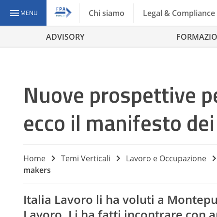
Chi siamo
Legal & Compliance
MENU
ADVISORY
FORMAZI
Nuove prospettive pe
ecco il manifesto de
Home
Temi Verticali
Lavoro e Occupazione
makers
Italia Lavoro li ha voluti a Montepu
Lavoro. Li ha fatti incontrare con 