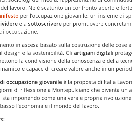
del lavoro. Ne è scaturito un confronto aperto e for
nifesto
per l’occupazione giovanile: un insieme di sp
ividere
e a
sottoscrivere
per promuovere concretam
 di occupazione.
vimento in ascesa basato sulla costruzione delle cose a
l design e la sostenibilità. Gli
artigiani digitali
protago
 mettono la condivisione della conoscenza e della tecn
inamico e capace di creare valore anche in un periodo
 di occupazione giovanile
è la proposta di Italia Lavo
re giorni di riflessione a Montepulciano che diventa un 
 si sta imponendo come una vera e propria rivoluzione
 basso l’economia e il mondo del lavoro.
s: