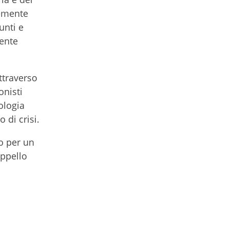
temente
unti e
ente
ttraverso
nisti
ologia
 di crisi.
ro per un
appello