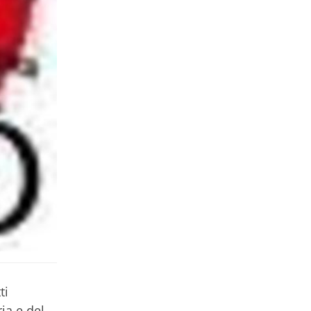
ti
ia e del