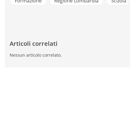
e
Formazione
Regione Lombardia
Scuola
Articoli correlati
Nessun articolo correlato.