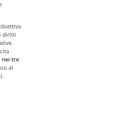
e
obiettivo
diritti
ative.
cita
 nei tre
nso al
i.