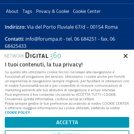
About
Tags
Privacy & Cookie
Cookie Center
Indirizzo:
Via del Porto Fluviale 67/d – 00154 Roma
Contatti:
info@forumpa.it
- tel. 06 684251 - fax. 06
68425433
I tuoi contenuti, la tua privacy!
Forumpa.it
è una pubblicazione telematica iscritta
presso Registro della stampa del Tribunale di Roma -
Su questo sito utilizziamo cookie tecnici necessari alla navigazione e
funzionali all’erogazione del servizio. Utilizziamo i cookie anche per fornirti
Reg. n. 182 del 2 maggio 2008 - Direttore resp. Michela
un’esperienza di navigazione sempre migliore, per facilitare le interazioni con
Stentella
le nostre funzionalità social e per consentirti di ricevere comunicazioni di
marketing aderenti alle tue abitudini di navigazione e ai tuoi interessi.
FPA s.r.l. è società soggetta a Direzione e
Puoi esprimere il tuo consenso cliccando su ACCETTA TUTTI I COOKIE.
Coordinamento da parte di Digital360 S.p.A. - FPA s.r.l.
Chiudendo questa informativa, continui senza accettare.
Potrai sempre gestire le tue preferenze accedendo al nostro COOKIE CENTER
è un'azienda certificata per il sistema di management
e ottenere maggiori informazioni sui cookie utilizzati, visitando la nostra
COOKIE POLICY
.
di qualità SQS (ISO 9001)
Codice Fiscale/Partita IVA n. 10693191008 - R.E.A. Roma
ACCETTA
n. 1249791. ISP AWS